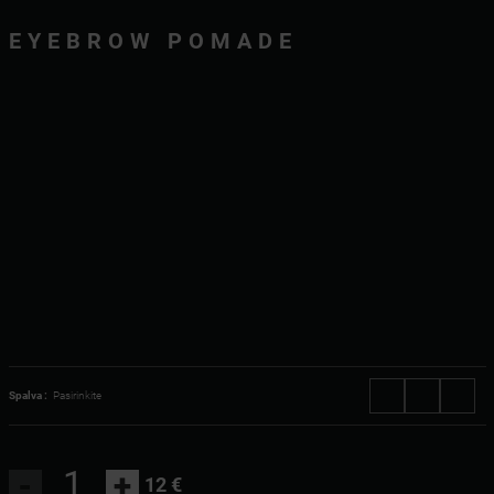
EYEBROW POMADE
Spalva :
Pasirinkite
-
+
12 €