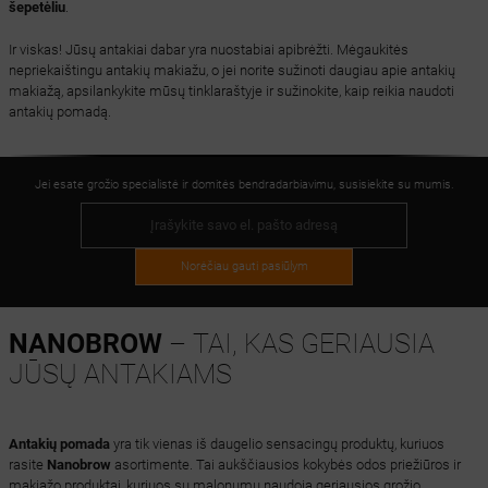
šepetėliu
.
Ir viskas! Jūsų antakiai dabar yra nuostabiai apibrėžti. Mėgaukitės
nepriekaištingu antakių makiažu, o jei norite sužinoti daugiau apie antakių
makiažą, apsilankykite mūsų tinklaraštyje ir sužinokite, kaip reikia naudoti
antakių pomadą.
Jei esate grožio specialistė ir domitės bendradarbiavimu, susisiekite su mumis.
Norėčiau gauti pasiūlym
NANOBROW
– TAI, KAS GERIAUSIA
JŪSŲ ANTAKIAMS
Antakių pomada
yra tik vienas iš daugelio sensacingų produktų, kuriuos
rasite
Nanobrow
asortimente. Tai aukščiausios kokybės odos priežiūros ir
makiažo produktai, kuriuos su malonumu naudoja geriausios grožio