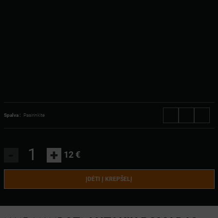
Spalva :
Pasirinkite
-
+
12 €
ĮDĖTI Į KREPŠELĮ