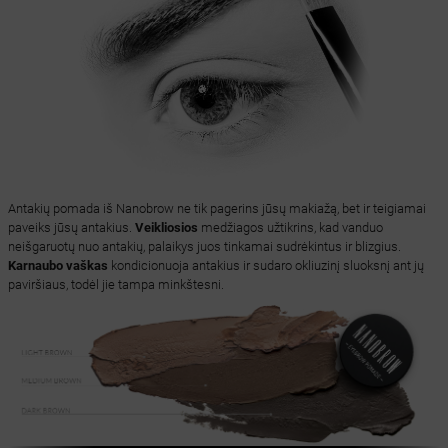
Antakių pomada iš Nanobrow ne tik pagerins jūsų makiažą, bet ir teigiamai
paveiks jūsų antakius.
Veikliosios
medžiagos užtikrins, kad vanduo
neišgaruotų nuo antakių, palaikys juos tinkamai sudrėkintus ir blizgius.
Karnaubo vaškas
kondicionuoja antakius ir sudaro okliuzinį sluoksnį ant jų
paviršiaus, todėl jie tampa minkštesni.