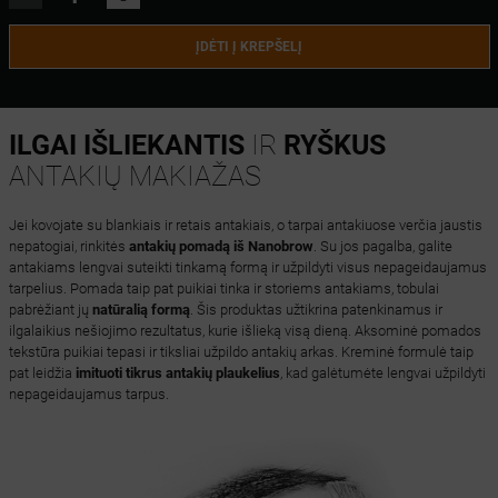
ĮDĖTI Į KREPŠELĮ
ILGAI IŠLIEKANTIS
IR
RYŠKUS
ANTAKIŲ MAKIAŽAS
Jei kovojate su blankiais ir retais antakiais, o tarpai antakiuose verčia jaustis
nepatogiai, rinkitės
antakių pomadą iš Nanobrow
. Su jos pagalba, galite
antakiams lengvai suteikti tinkamą formą ir užpildyti visus nepageidaujamus
tarpelius. Pomada taip pat puikiai tinka ir storiems antakiams, tobulai
pabrėžiant jų
natūralią formą
. Šis produktas užtikrina patenkinamus ir
ilgalaikius nešiojimo rezultatus, kurie išlieką visą dieną. Aksominė pomados
tekstūra puikiai tepasi ir tiksliai užpildo antakių arkas. Kreminė formulė taip
pat leidžia
imituoti tikrus antakių plaukelius
, kad galėtumėte lengvai užpildyti
nepageidaujamus tarpus.