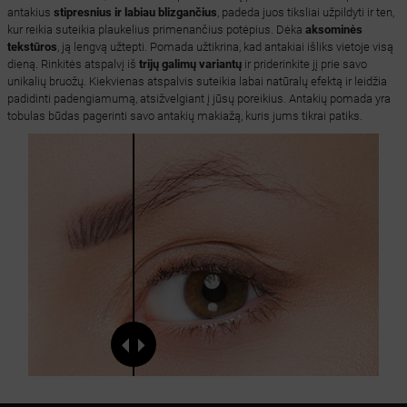
antakius
stipresnius ir labiau blizgančius
, padeda juos tiksliai užpildyti ir ten,
kur reikia suteikia plaukelius primenančius potėpius. Dėka
aksominės
tekstūros
, ją lengvą užtepti. Pomada užtikrina, kad antakiai išliks vietoje visą
dieną. Rinkitės atspalvį iš
trijų galimų variantų
ir priderinkite jį prie savo
unikalių bruožų. Kiekvienas atspalvis suteikia labai natūralų efektą ir leidžia
padidinti padengiamumą, atsižvelgiant į jūsų poreikius. Antakių pomada yra
tobulas būdas pagerinti savo antakių makiažą, kuris jums tikrai patiks.