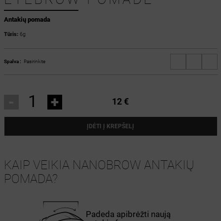
Antakių pomada
Tūris:
6g
Spalva :
Pasirinkite
-
+
12 €
ĮDĖTI Į KREPŠELĮ
KAIP VEIKIA NANOBROW ANTAKIŲ
POMADA?
Padeda apibrėžti naują