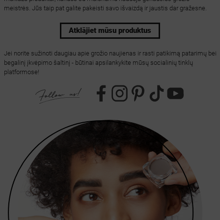
meistrės. Jūs taip pat galite pakeisti savo išvaizdą ir jaustis dar gražesne.
Atklājiet mūsu produktus
Jei norite sužinoti daugiau apie grožio naujienas ir rasti patikimą patarimų bei
begalinį įkvėpimo šaltinį - būtinai apsilankykite mūsų socialinių tinklų
platformose!