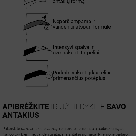
antakių formą
Neperšlampama ir
vandeniui atspari formulė
Intensyvi spalva ir
užmaskuoti tarpeliai
Padeda sukurti plaukelius
primenančius potėpius
APIBRĖŽKITE
IR UŽPILDYKITE
SAVO
ANTAKIUS
Pakeiskite savo antakių išvaizdą ir suteikite jiems naują apibrėžtumą su
Nanobrow kremine, vandeniui atsparia antakių pomada! Priemonė padaro