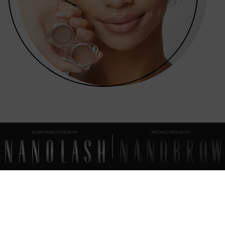
BLAKSTIENŲ PRODUKTAI
ANTAKIŲ PRODUKTAI
DUK
- VISKAS,
KĄ TURĖTUMĖTE ŽINOTI