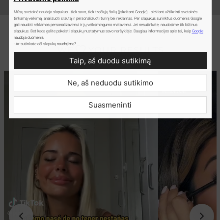
Mūsų svetainė naudoja slapukus - tiek savo, tiek trečiųjų šalių (įskaitant Google) - siekiant užtikrinti svetainės
tinkamą veikimą, analizuoti srautą ir personalizuoti turinį bei reklamas. Per slapukus surinktus duomenis Google
gali naudoti reklamos personalizavimui ir jų veiksmingumo matavimui. Jei nesutinkate, naudosime tik būtinus
slapukus. Bet kada galite pakeisti slapukų nustatymus savo naršyklėje. Daugiau informacijos apie tai, kaip
Google
naudoja duomenis
: Ar sutinkate dėl slapukų naudojimo?
Taip, aš duodu sutikimą
Ne, aš neduodu sutikimo
Suasmeninti