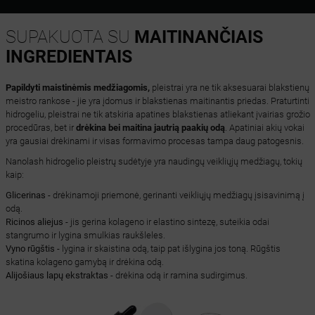
SUPAKUOTA SU
MAITINANČIAIS
INGREDIENTAIS
Papildyti maistinėmis medžiagomis,
pleistrai yra ne tik aksesuarai blakstienų
meistro rankose - jie yra įdomus ir blakstienas maitinantis priedas. Praturtinti
hidrogeliu, pleistrai ne tik atskiria apatines blakstienas atliekant įvairias grožio
procedūras, bet ir
drėkina bei maitina jautrią paakių odą
. Apatiniai akių vokai
yra gausiai drėkinami ir visas formavimo procesas tampa daug patogesnis.
Nanolash hidrogelio pleistrų sudėtyje yra naudingų veikliųjų medžiagų, tokių
kaip:
Glicerinas
- drėkinamoji priemonė, gerinanti veikliųjų medžiagų įsisavinimą į
odą.
Ricinos aliejus
- jis gerina kolageno ir elastino sintezę, suteikia odai
stangrumo ir lygina smulkias raukšleles.
Vyno rūgštis
- lygina ir skaistina odą, taip pat išlygina jos toną. Rūgštis
skatina kolageno gamybą ir drėkina odą.
Alijošiaus lapų ekstraktas
- drėkina odą ir ramina sudirgimus.