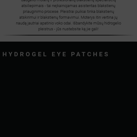
atsiliepimais - tai neįkainojamas asistentas blakstienų
priauginimo procese. Pleistrai puikiai tinka blakstienų
atskirimui ir blakstienų formavimui. Moterys itin vertina jų
naudą jautriai apatinio voko odai. Išbandykite mūsų hidrogelio
pleistrus - jūs nustebsite ką jie gali!
HYDROGEL EYE PATCHES