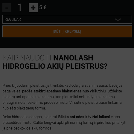
-
+
5 €
REGULAR
REGULAR
ĮDĖTI Į KREPŠELĮ
MINI
KAIP NAUDOTI
NANOLASH
HIDROGELIO AKIŲ PLEISTRUS?
Prieš klijuodami pleistrus, įsitikinkite, kad oda yra švari ir sausa. Uždėjus
pagalvėles,
padės atskirti apatines blakstienas nuo viršutinių
. Uždėkite
pleistrą ant apatinių blakstienų, kad plaukeliai netrukdytų blakstienų
priauginimo ar pakėlimo proceso metu. Viršutinė pleistro pusė tinkama
nupiešti blakstienų formą.
Dėka hidrogelio dangos, pleistrai
išlieka ant odos
ir
tvirtai laikosi
visos
procedūros metu. Galite lengvai apkirpti norimą formą ir prireikus pritaikyti
ją prie bet kokios akių formos.