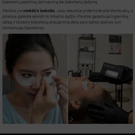
blakstienų pakėlimą, laminavimą bei blakstienų dažymą.
Pleistrai yra
minkšti ir lankstūs
. Juos nesunkiai priderinsite prie kliento akių, o
prireikus galėsite apkirpti iki tinkamo dydžio. Pleistrai garantuoja higienišką
darbą ir tikslesnį blakstienų priauginimą dėka savo baltos spalvos, kuri
kontrastuoja blakstienas.