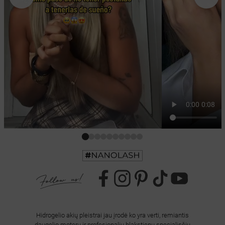
Hidrogelio akių pleistrai jau įrodė ko yra verti, remiantis
daugelio moterų ir profesionalių blakstienų specialisčių