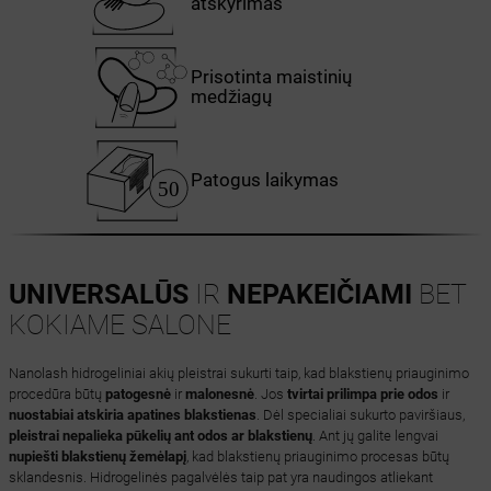
atskyrimas
Prisotinta maistinių
medžiagų
Patogus laikymas
UNIVERSALŪS
IR
NEPAKEIČIAMI
BET
KOKIAME SALONE
Nanolash hidrogeliniai akių pleistrai sukurti taip, kad blakstienų priauginimo
procedūra būtų
patogesnė
ir
malonesnė
. Jos
tvirtai prilimpa prie odos
ir
nuostabiai atskiria apatines blakstienas
. Dėl specialiai sukurto paviršiaus,
pleistrai nepalieka pūkelių ant odos ar blakstienų
. Ant jų galite lengvai
nupiešti blakstienų žemėlapį
, kad blakstienų priauginimo procesas būtų
sklandesnis. Hidrogelinės pagalvėlės taip pat yra naudingos atliekant