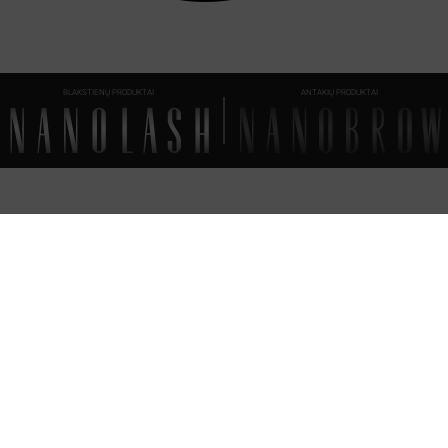
BLAKSTIENŲ PRODUKTAI
ANTAKIŲ PRODUKTAI
DUK
- VISKAS,
KĄ TURĖTUMĖTE ŽINOTI
Kiek laiko galiu palikti uždėtus hidrogelio pleistrus?
Kaip reikia laikyti hidrogelio pleistrus, kad jie nepasentų ir išliktų tinkami naudoti?
Ar hidrogelio akių pleistrus galima naudoti pakartotinai?
Nanolash Hydrogel Eye Patches - sudėtis (INCI)
Nanolash Hydrogel Eye Patches - galiojimo laikas
Kiek reikia laukti, kol bus pristatytas mano užsakymas?