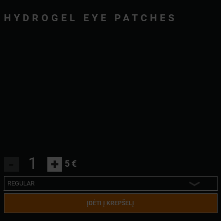
HYDROGEL EYE PATCHES
-
+
5 €
REGULAR
REGULAR
ĮDĖTI Į KREPŠELĮ
MINI