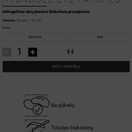
Hidrogeliniai akių pleistrai blakstienų priauginimui
Contents
50 porų / 100 vnt
Dydis
REGULAR
MINI
-
+
5 €
ĮDĖTI Į KREPŠELĮ
Be pūkelių
Tobulas blakstienų