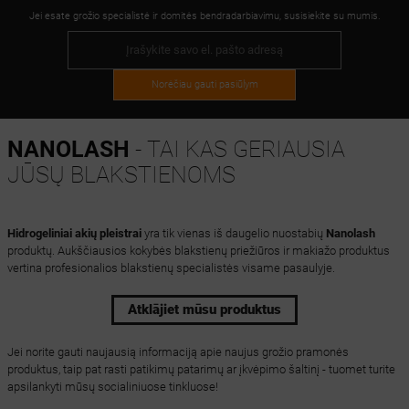
Jei esate grožio specialistė ir domitės bendradarbiavimu, susisiekite su mumis.
Norėčiau gauti pasiūlym
NANOLASH
- TAI KAS GERIAUSIA
JŪSŲ BLAKSTIENOMS
Hidrogeliniai akių pleistrai
yra tik vienas iš daugelio nuostabių
Nanolash
produktų. Aukščiausios kokybės blakstienų priežiūros ir makiažo produktus
vertina profesionalios blakstienų specialistės visame pasaulyje.
Atklājiet mūsu produktus
Jei norite gauti naujausią informaciją apie naujus grožio pramonės
produktus, taip pat rasti patikimų patarimų ar įkvėpimo šaltinį - tuomet turite
apsilankyti mūsų socialiniuose tinkluose!