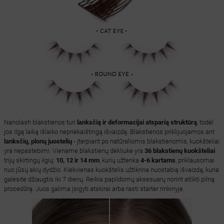
Nanolash blakstienos turi
lanksčią ir deformacijai atsparią struktūrą
, todėl
jos ilgą laiką išlaiko nepriekaištingą išvaizdą. Blakstienos priklijuojamos ant
lanksčių, plonų juostelių
- įterpiant po natūraliomis blakstienomis, kuokšteliai
yra nepastebimi. Viename blakstienų dėkliuke yra
36 blakstienų kuokšteliai
trijų skirtingų ilgių:
10, 12 ir 14 mm
, kurių užtenka
4-6 kartams
, priklausomai
nuo jūsų akių dydžio. Kiekvienas kuokštelis užtikrina nuostabią išvaizdą, kuria
galėsite džiaugtis iki 7 dienų. Reikia papildomų aksesuarų norint atlikti pilną
procedūrą. Juos galima įsigyti atskirai arba rasti starter rinkinyje.