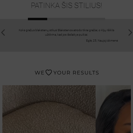
PATINKA ŠIS STILIUS!
Koks gražus blakstienų stilius! Blakstienos atrodo tikrai gražiai, o klijų rišiklis
Rekomenduo
užtikrina, kad jos išsilaikys puikiai.
pasi
Eglė, 25, Naujoji Akmenė