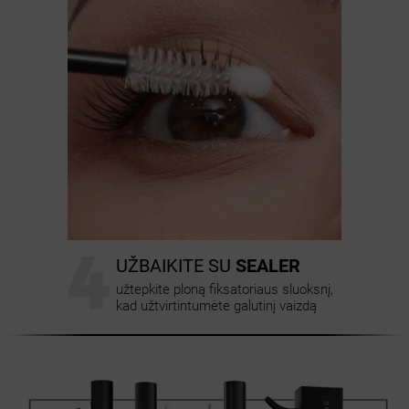
4
UŽBAIKITE SU
SEALER
užtepkite ploną fiksatoriaus sluoksnį,
kad užtvirtintumėte galutinį vaizdą