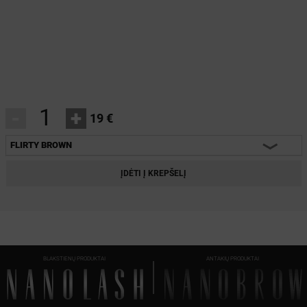
-
+
19 €
FLIRTY BROWN
HEARTBREAKER
ĮDĖTI Į KREPŠELĮ
CHARM
INNOCENT
FANTASY
BLAKSTIENŲ PRODUKTAI
ANTAKIŲ PRODUKTAI
CLASSY
DIVINE