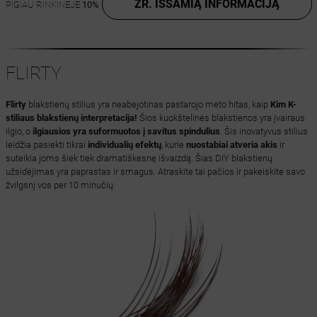
ŽR. IŠSAMIĄ INFORMACIJĄ
PIGIAU RINKINĖJE
10%
FLIRTY
Flirty
blakstienų stilius yra neabejotinas pastarojo meto hitas, kaip
Kim K-
stiliaus blakstienų interpretacija!
Šios kuokštelinės blakstienos yra įvairaus
ilgio, o
ilgiausios yra suformuotos į savitus spindulius
. Šis inovatyvus stilius
leidžia pasiekti tikrai
individualių efektų
, kurie
nuostabiai atveria akis
ir
suteikia joms šiek tiek dramatiškesnę išvaizdą. Šias DIY blakstienų
užsidėjimas yra paprastas ir smagus. Atraskite tai pačios ir pakeiskite savo
žvilgsnį vos per 10 minučių