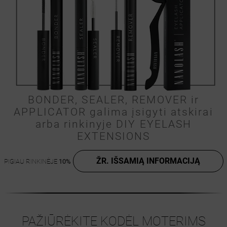
BONDER, SEALER, REMOVER ir
APPLICATOR galima įsigyti atskirai
arba rinkinyje DIY EYELASH
EXTENSIONS
ŽR. IŠSAMIĄ INFORMACIJĄ
PIGIAU RINKINĖJE
10%
PAŽIŪRĖKITE KODĖL MOTERIMS