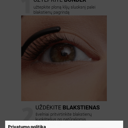
1
užtepkite ploną klijų sluoksnį palei
blakstienų pagrindą
2
UŽDĖKITE
BLAKSTIENAS
švelniai pritvirtinkite blakstienų
kuokštelius po natūraliomis
blakstienomis
Privatumo politika