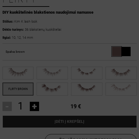
DIY kuokštelinės blakstienos naudojimui namuose
Stilius:
Kim K lash look
Dėklo turinys:
36 blakstienų kuokšteliai
Ilgiai:
10, 12, 14 mm
Spalva:
brown
-
+
19 €
ĮDĖTI Į KREPŠELĮ