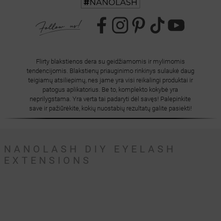
Flirty blakstienos dera su geidžiamomis ir mylimomis
tendencijomis. Blakstienų priauginimo rinkinys sulaukė daug
teigiamų atsiliepimų, nes jame yra visi reikalingi produktai ir
patogus aplikatorius. Be to, komplekto kokybė yra
neprilygstama. Yra verta tai padaryti dėl savęs! Palepinkite
save ir pažiūrėkite, kokių nuostabių rezultatų galite pasiekti!
NANOLASH DIY EYELASH
EXTENSIONS