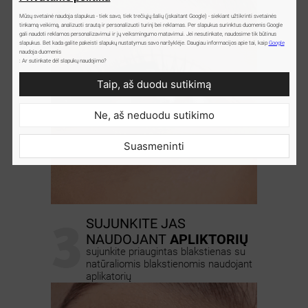
Mūsų svetainė naudoja slapukus - tiek savo, tiek trečiųjų šalių (įskaitant Google) - siekiant užtikrinti svetainės
tinkamą veikimą, analizuoti srautą ir personalizuoti turinį bei reklamas. Per slapukus surinktus duomenis Google
gali naudoti reklamos personalizavimui ir jų veiksmingumo matavimui. Jei nesutinkate, naudosime tik būtinus
slapukus. Bet kada galite pakeisti slapukų nustatymus savo naršyklėje. Daugiau informacijos apie tai, kaip
Google
naudoja duomenis
: Ar sutinkate dėl slapukų naudojimo?
Taip, aš duodu sutikimą
Ne, aš neduodu sutikimo
Suasmeninti
3
SUJUNKITE JAS
NAUDOJANT
APLIKTORIŲ
sujunkite priaugintas blakstienas su
natūraliomis blakstienomis naudojant
aplikatorių